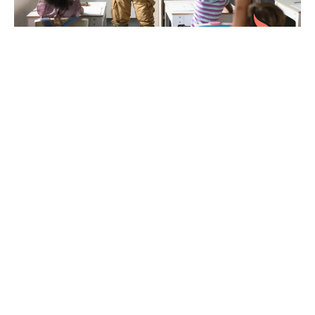
Nuestro Kit De Campaña
Para que cada persona y cada institución pueda ser
parte activa de esta iniciativa, hemos creado un kit
digital gratuito, que incluye:
Guías específicas para distintos sectores como:
hogares, escuelas, empresas y comunidad.
Posters e infografías con mensajes claros.
Plantillas listas para compartir en redes sociales.