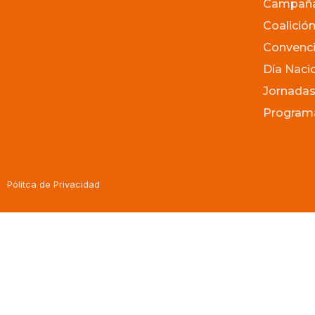
Campaña 
Coalición
Convenci
Día Naci
Jornadas
Programa
Pólitca de Privacidad