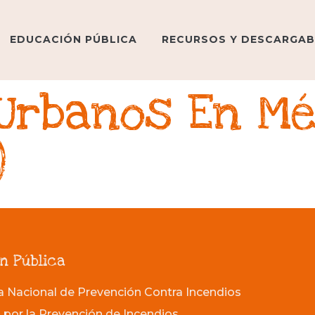
EDUCACIÓN PÚBLICA
RECURSOS Y DESCARGAB
 Urbanos En M
)
n Pública
Nacional de Prevención Contra Incendios
 por la Prevención de Incendios